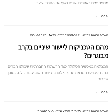
מכשיר
מספר ימים באזורים שונים בגוף. גם הסרת שיער
לייזר
קרא עוד ←
ביתי
על
מערכת חדשות בת ים
21 בספטמבר 2023
14:28
סגור לתגובות
מהם
מהם הטכניקות ליישור שיניים בקרב
הטכניקות
מבוגרים?
ליישור
שיניים
המצלמה במכשיר הסלולר, לצד הרשתות החברתיות שכולנו חברים
בקרב
בהן, הפכו את המראה החיצוני להרבה יותר חשוב עבור כולנו. כמובן
מבוגרים?
שברוב
קרא עוד ←
על
מערכת חדשות בת ים
25 ביולי 2022
12:16
סגור לתגובות