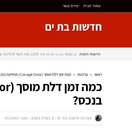
לתוכן
עמוד הבית
יצירת קשר
חדשות בת ים
חדשות חמות:
11 במאי 2026
19:16
איך להכין את הגוף להליכה של 25 ק"מ בכל יום במהלך הקמינו דה ס
ראשי
»
צרכנות
»
כמה זמן דלת מוסך (Garage Door) מחזיקה בנכס?
בנכס?
על
מערכת חדשות בת ים
3 במרץ 2025
סגור לתגובות
כמה