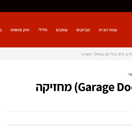
עמוד הבית
מבזקים
עסקים
פלילי
חוק ומשפט
ב
נטיא
כמה זמן דלת מוסך (Garage Door) מחזיקה