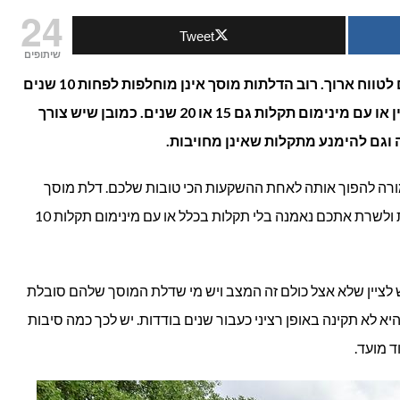
24
Tweet
שיתופים
דלת מוסך היא אחת ההשקעות שלכם לטווח ארוך. רוב הדלתות מוסך אינן מוחלפות לפחות 10 שנים
ויש כאלו שמחזיקות מעמד באופן תקין או עם מינימום תקלות גם 15 או 20 שנים. כמובן שיש צורך
ך
וגם להימנע מתקלות שאינן מחויבות.
(GARA
ורה להפוך אותה לאחת ההשקעות הכי טובות שלכם. דלת מוסך
DOOR)
יכולה להחזיק מעמד לאורך שנים ארוכות ולשרת אתכם נאמנה בלי תקלות בכלל או עם מינימום תקלות 10
יקה
ס?
לציין שלא אצל כולם זה המצב ויש מי שדלת המוסך שלהם סובלת
א לא תקינה באופן רציני כעבור שנים בודדות. יש לכך כמה סיבות
 מועד.