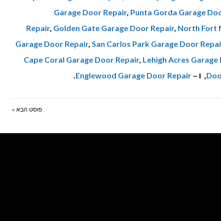
Garage Door Repair
,
Punta Gorda Garage Doo
Repair
,
Golden Gate Garage Door Repair
,
North Fort
Garage Door Repair
,
San Carlos Park Garage Door Repai
Cape Coral Garage Door Repair
,
Lehigh Acres Garage 
Doo
, ו –
Englewood Garage Door Repair
.
פוסט הבא »