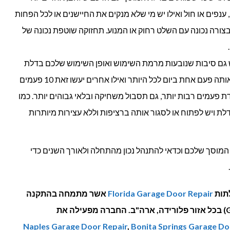
ענפים או חול ואילו יש מי שלא מנקים את החיישנים או לכל הפחות
צורה נכונה עם השלט רחוק או המנוע. תחזוקה שוטפת נכונה של
 גם סיבות שנובעות מרמת השימוש ואופן השימוש שלכם בדלת
המוסך. יש מי שפותחים וסוגרים אותה פעם אחת ביום לכל היותר ואילו אחרים יעשו זאת 10 פעמים
ת פעמים רבות יותר, גם תסבול משחיקה ובלאי גבוהים יותר. כמו
ת ויש לפתוח או לסגור אותה ברציפות וללא עצירות מיותרות
ת המוסך שלכם וכדאי להתנהל נכון מהתחלה ולאורך השנים כדי
תות
Florida Garage Door Repair
אשר מתמחה בהתקנה
ותיקון של דלתות מוסך (Garage Door) בכל אזור פלורידה, ארה"ב. החברה מפעילה את
Naples Garage Door Repair
,
Bonita Springs Garage Do