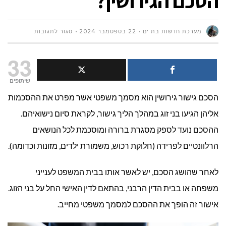
הסכם הגירושין?
על
מערכת חדשות בת ים
22 בספטמבר 2024
סגור לתגובות
אכיפת
33
הסכם
שיתופים
הסכם גישור גירושין הוא מסמך משפטי אשר מפרט את ההסכמות
גישור
אליהן הגיעו בני זוג במהלך הליך גישור, לקראת סיום נישואיהם.
גירושין:
ההסכם נועד לספק מסגרת ברורה ומוסכמת לכל הנושאים
מה
הרלוונטיים לפרידה (חלוקת רכוש, משמורת ילדים, מזונות וכדומה).
קורה
לאחר שהושג הסכם, יש לאשר אותו בבית המשפט לענייני
במקרה
משפחה או בבית הדין הרבני, בהתאם לדין האישי החל על בני הזוג.
אישור זה הופך את ההסכם למסמך משפטי מחייב.
של