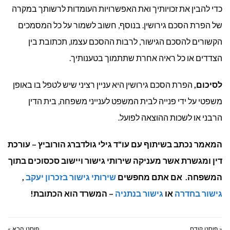
כדי להבין את זכויותיך ואת האפשרויות העומדות לרשותך במקרה
של הפרת הסכם גירושין. בנוסף, חשוב לשמור על כל המסמכים
הקשורים להסכם הגישור, לרבות ההסכם עצמו, תכתובת בין
הצדדים או כל ראיה אחרת שתתמוך בטענותיך.
לסיכום,
הפרת הסכם גירושין היא עניין רציני שיש לטפל בו באופן
משפטי על ידי פנייה לבית המשפט לענייני משפחה, בית הדין
הרבני או לשכות ההוצאה לפועל.
המאמר נכתב בשיתוף עם עו"ד גילי גולדברג הורוביץ – עורכת
דין ומגשרת אשר מעניקה שירותי גישור ויישוב סכסוכים בתוך
המשפחה. אם אתם מחפשים
שירותי גישור בזכרון יעקב
,
גישור בחדרה
או
גישור בנתניה
– המשרד הוא הכתובת!
« פוסט קודם
פוסט הבא »