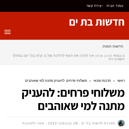
לתוכן
עמוד הבית
יצירת קשר
חדשות בת ים
תפר
חדשות חמות:
11 במאי 2026
19:16
איך להכין את הגוף להליכה של 25 ק"מ בכל יום במהלך
הקמינו דה סנ
ראשי
»
תרבות ופנאי
»
משלוחי פרחים: להעניק מתנה למי שאוהבים
משלוחי פרחים: להעניק
מתנה למי שאוהבים
על
מערכת חדשות בת ים
28 בנובמבר 2023
סגור לתגובות