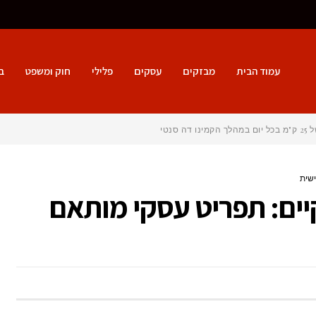
עמוד הבית
מבזקים
עסקים
פלילי
חוק ומשפט
ב
גו (C
ישית
יים: תפריט עסקי מותאם
טרינג