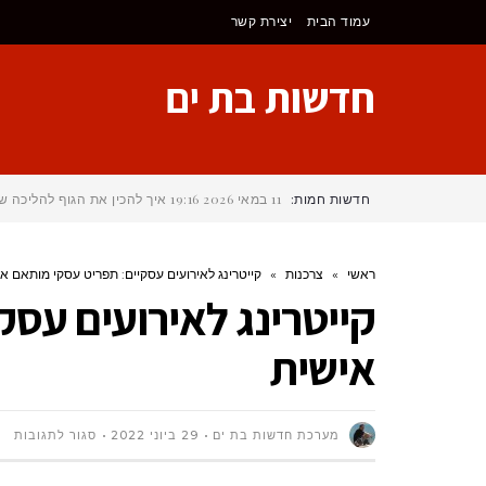
לתוכן
עמוד הבית
יצירת קשר
חדשות בת ים
חדשות חמות:
11 במאי 2026
19:16
איך להכין את הגוף להליכה של 25 ק"מ בכל יום במהלך הקמינו דה סנטיא
ראשי
»
צרכנות
»
קייטרינג לאירועים עסקיים: תפריט עסקי מותאם א
קייטרינג לאירועים עסק
אישית
על
מערכת חדשות בת ים
29 ביוני 2022
סגור לתגובות
קיי