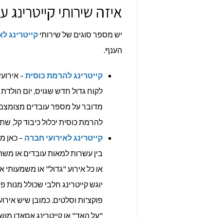
איזה שירותי קייטרינג ע
יש מספר סוגים של שירותי
קייטרינג לא
הענף.
קייטרינג להרמת כוסית
– אירוע
לקוח גדול חדש שגויס, יום הולדת
מדובר על מספר עובדים מצומצם ע
להרמת כוסית יכלול כיבוד קל, שתי
קייטרינג לאירועי חברה
– כאן מד
בין עשרות למאות עובדים או משתת
או כל אירוע "גדול" או משמעותי 
יוגש קייטרינג חלבי שכולל מנות פ
פוקצ'ות וסלטים. כמובן שיש אירו
"על האד" או קייטרינג אסאדו מושק