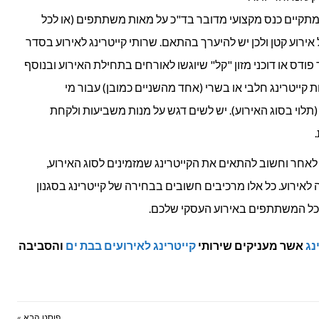
תקיים כנס מקצועי מדובר בד"כ על מאות משתתפים (או לכל
דובר על אירוע קטן ולכן יש להיערך בהתאם. שרותי קייטרינג לאירוע בסדר
 פודס או דוכני מזון "קל" שיוגשו לאורחים בתחילת האירוע ובנוסף
ות קייטרינג חלבי או בשרי (אחד מהשניים כמובן) עבור מי
(תלוי בסוג האירוע). יש לשים דגש על מנות משביעות ולקחת
ה לאחר וחשוב להתאים את הקייטרינג שמזמינים לסוג האירוע,
ירוע. כל אלו מרכיבים חשובים בבחירה של קייטרינג בסגנון
 כל המשתתפים באירוע העסקי שלכם.
נג
אשר מעניקים שירותי
קייטרינג לאירועים בבת ים
והסביבה
פוסט הבא »