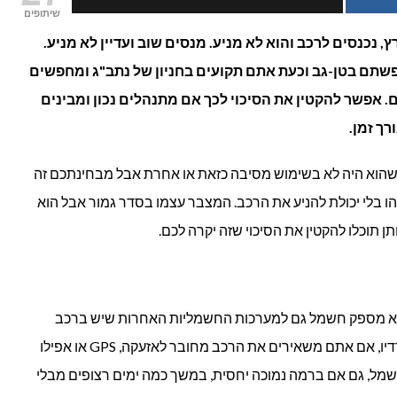
שיתופים
זמן
 נכנסים לרכב והוא לא מניע. מנסים שוב ועדיין לא מניע.
תם בטן-גב וכעת אתם תקועים בחניון של נתב"ג ומחפשים
מתרוקן
. אפשר להקטין את הסיכוי לכך אם מתנהלים נכון ומבינים
מצבר
ך זמן.
אם
שהוא היה לא בשימוש מסיבה כזאת או אחרת אבל מבחינתכם זה
לא
ו בלי יכולת להניע את הרכב. המצבר עצמו בסדר גמור אבל הוא
ן תוכלו להקטין את הסיכוי שזה יקרה לכם.
נוגעים
ברכב?
א מספק חשמל גם למערכות החשמליות האחרות שיש ברכב
שלכם. על כן, אם אתם לא מכבים את הרדיו, אם אתם משאירים את הרכב מחובר לאזעקה, GPS או אפילו
ל, גם אם ברמה נמוכה יחסית, במשך כמה ימים רצופים מבלי