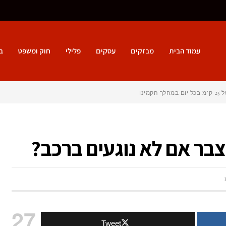
עמוד הבית
מבזקים
עסקים
פלילי
חוק ומשפט
ב
נטיא
צבר אם לא נוגעים ברכב?
על
תוך
27
Tweet
כמה