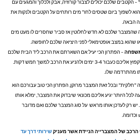
– הקטבים שלכם יכולים לצבור קורוזיה, אבק ולכלוך והמגעים עם
הוא לשפוך ביום שטסים לחו" מים רותחים על הקטבים ולנקות את
ה הבאה.
שהמצבר שלכם לא חדש לחלוטין אז סביר שחסרים לו מעט מים
דאו שהוא במצב אופטימאלי לפני היציאה שלכם לחופשה.
 משפחה
– הפתרון הכי יעיל אם השארתם את הרכב ליד הבית שלכם
הוא לבקש מחבר או בן משפחה לקפוץ אליכם כעבור 3-4 ימים ולהניע את הרכב למשך חמש דקות.
תו מהתרדמה שלו.
"חלקית" ובכל זאת המצבר מרוקן, הפתרון הכי טוב עבורכם הוא
ה לכל היותר יגיע אליכם מכונאי שיבדוק את המצבר, ימלא אותו
יש רק לעדכן אותו מראש על סוג המצבר שלכם ואם מדובר
 הרכב של המצברייה הניידת אשר מעניק
שירותי דרך עד