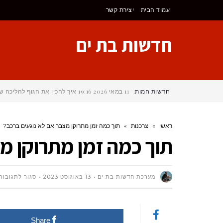
לתוכן
עמוד הבית
יצירת קשר
חדשות בת ים
חדשות חמות:
11 במאי 2026
19:16
איך להכין את הגוף להליכה של 25 ק"מ בכל יום במהלך הקמינו דה ס
ראשי
»
צרכנות
»
תוך כמה זמן מתרוקן מצבר אם לא נוגעים ברכב?
תוך כמה זמן מתרוקן מ
מערכת חדשות בת ים
13 באוגוסט 2023
סגור לתגובות
Share